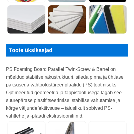
Toote üksikasjad
PS Foaming Board Parallel Twin-Screw & Barrel on
mõeldud stabiilse rakustruktuuri, sileda pinna ja ühtlase
paksusega vahtpolüstüreenplaatide (PS) tootmiseks.
Optimeeritud geomeetria ja täppistöötlusega tagab see
suurepärase plastifitseerimise, stabiilse vahutamise ja
kõrge väljundefektiivsuse – täiuslikult sobivad PS-
vahtlehe ja -plaadi ekstrusiooniliinid.