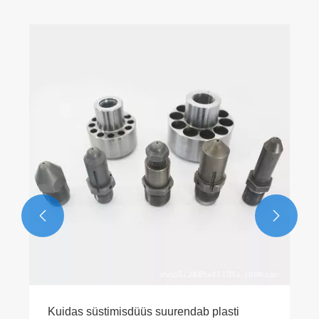
Kuidas paralleelne kaksikkru
Vaata rohkem >>


urendab plasti