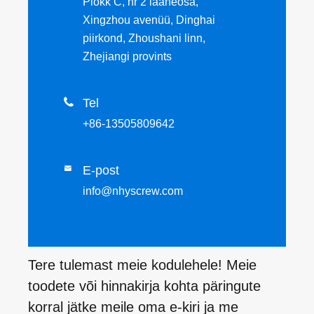
Plokk C, nr 2 lääneosa,
Xingzhou avenüü, Dinghai
piirkond, Zhoushani linn,
Zhejiangi provints

Tel
+86-13505809642
E-post

info@nhyscrew.com
Tere tulemast meie kodulehele! Meie
toodete või hinnakirja kohta päringute
korral jätke meile oma e-kiri ja me