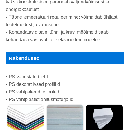
kaksikkonstruktsioon parandab väljundvõimsust ja
energiakasutust.
• Täpne temperatuuri reguleerimine: võimaldab ühtlast
tootetihedust ja vahusuhet.
• Kohandatav disain: tünni ja kruvi mõõtmeid saab
kohandada vastavalt teie ekstruuderi mudelile.
Rakendused
• PS-vahustatud leht
• PS dekoratiivsed profiilid
• PS vahtpakendite tooted
• PS vahtplastist ehitusmaterjalid