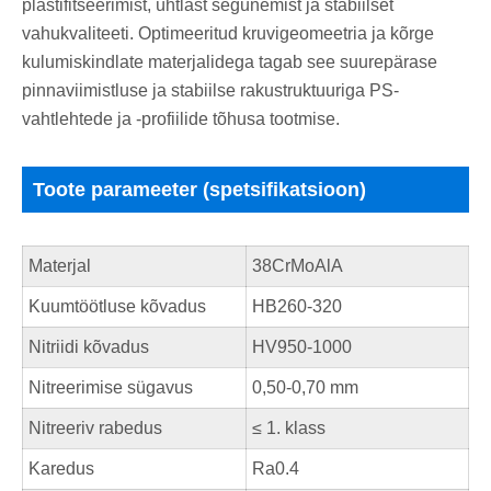
plastifitseerimist, ühtlast segunemist ja stabiilset
vahukvaliteeti. Optimeeritud kruvigeomeetria ja kõrge
kulumiskindlate materjalidega tagab see suurepärase
pinnaviimistluse ja stabiilse rakustruktuuriga PS-
vahtlehtede ja -profiilide tõhusa tootmise.
Toote parameeter (spetsifikatsioon)
Materjal
38CrMoAlA
Kuumtöötluse kõvadus
HB260-320
Nitriidi kõvadus
HV950-1000
Nitreerimise sügavus
0,50-0,70 mm
Nitreeriv rabedus
≤ 1. klass
Karedus
Ra0.4