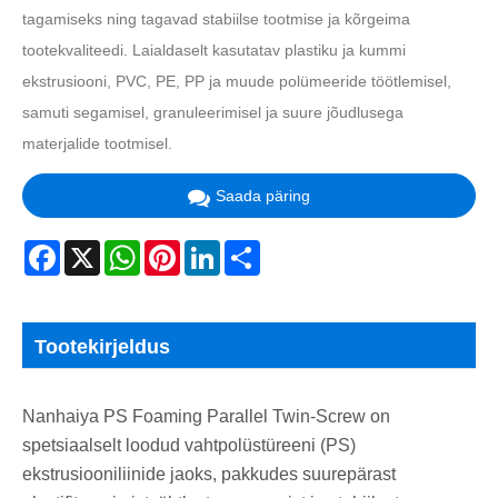
tagamiseks ning tagavad stabiilse tootmise ja kõrgeima
tootekvaliteedi. Laialdaselt kasutatav plastiku ja kummi
ekstrusiooni, PVC, PE, PP ja muude polümeeride töötlemisel,
samuti segamisel, granuleerimisel ja suure jõudlusega
materjalide tootmisel.
Saada päring
Facebook
X
WhatsApp
Pinterest
LinkedIn
Share
Tootekirjeldus
Nanhaiya PS Foaming Parallel Twin-Screw on
spetsiaalselt loodud vahtpolüstüreeni (PS)
ekstrusiooniliinide jaoks, pakkudes suurepärast