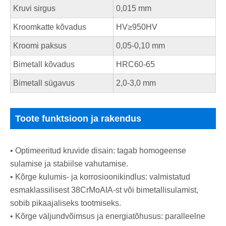
Kruvi sirgus
0,015 mm
Kroomkatte kõvadus
HV≥950HV
Kroomi paksus
0,05-0,10 mm
Bimetall kõvadus
HRC60-65
Bimetall sügavus
2,0-3,0 mm
Toote funktsioon ja rakendus
• Optimeeritud kruvide disain: tagab homogeense
sulamise ja stabiilse vahutamise.
• Kõrge kulumis- ja korrosioonikindlus: valmistatud
esmaklassilisest 38CrMoAIA-st või bimetallisulamist,
sobib pikaajaliseks tootmiseks.
• Kõrge väljundvõimsus ja energiatõhusus: paralleelne