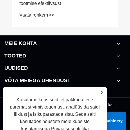
MEIE KOHTA
TOOTED
UUDISED
VÕTA MEIEGA ÜHENDUST
X
Kasutame küpsiseid, et pakkuda teile
Links
|
Sitemap
|
RSS
|
XML
|
Privaatsuspoliitika
paremat sirvimiskogemust, analüüsida saidi
liiklust ja isikupärastada sisu. Seda saiti
Autoriõigus © 2026 Zhoushan Nanhaiya Plastic Machinery
kasutades nõustute meie küpsiste
Co., Ltd. Kõik õigused kaitstud.
kasutamisega.
Privaatsuspoliitika