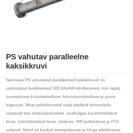
PS vahutav paralleelne
kaksikkruvi
Nanhaiya PS vahutavad paralleelsed kaksikkruvid on
valmistatud kvaliteetsest 38CrMoAlA nitridterasest, mis tagab
suurepärase kulumiskindluse, korrosioonikindluse ja suure
tugevuse. Meie kaksikkruvisid saab täielikult kohandada
vastavalt teie materjalinõuetele, sealhulgas kuumtöödeldud
teras, külmtöödeldud teras, kiirteras, HIP-pulberteras ja PTA
sulamid. Need on loodud vastupidavuse ja kõrge efektiivsuse